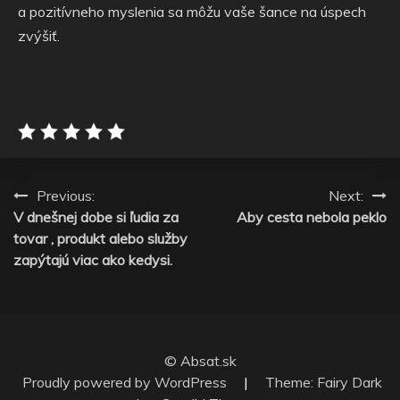
a pozitívneho myslenia sa môžu vaše šance na úspech
zvýšiť.
Navigace
Previous:
Next:
V dnešnej dobe si ľudia za
Aby cesta nebola peklo
pro
tovar , produkt alebo služby
příspěvek
zapýtajú viac ako kedysi.
© Absat.sk
Proudly powered by WordPress
|
Theme: Fairy Dark