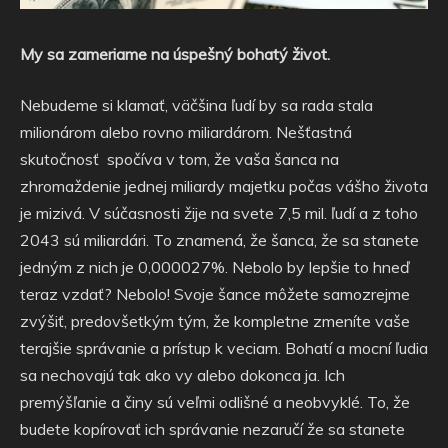
My sa zameriame na úspešný bohatý život.
Nebudeme si klamať, väčšina ľudí by sa rada stala
milionárom alebo rovno miliardárom. Nešťastná
skutočnosť
spočíva v tom, že vaša šanca na
zhromaždenie jednej miliardy majetku počas vášho života
je mizivá. V súčasnosti žije na svete 7,5 mil. ľudí a z toho
2043 sú miliardári. To znamená, že šanca, že sa stanete
jedným z nich je 0,000027%. Nebolo by lepšie to hneď
teraz vzdať? Nebolo! Svoje šance môžete samozrejme
zvýšiť, predovšetkým tým, že kompletne zmeníte vaše
terajšie správanie a prístup k veciam. Bohatí a mocní ľudia
sa nechovajú tak ako vy alebo dokonca ja. Ich
premýšľanie a činy sú veľmi odlišné a neobvyklé. To, že
budete kopírovať ich správanie nezaručí že sa stanete