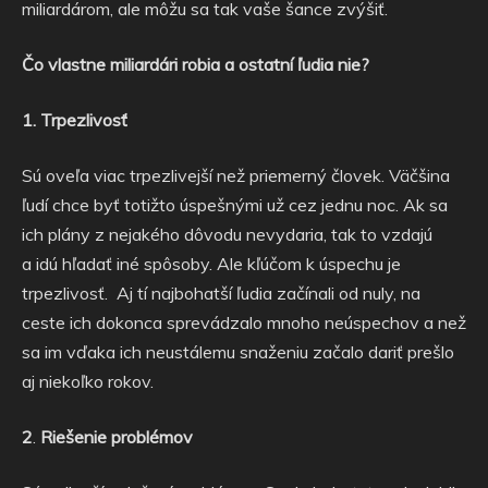
miliardárom, ale môžu sa tak vaše šance zvýšiť.
Čo vlastne miliardári robia a ostatní ľudia nie?
1.
Trpezlivosť
Sú oveľa viac trpezlivejší než priemerný človek. Väčšina
ľudí chce byť totižto úspešnými už cez jednu noc. Ak sa
ich plány z nejakého dôvodu nevydaria, tak to vzdajú
a idú hľadať iné spôsoby. Ale kľúčom k úspechu je
trpezlivosť.
Aj tí najbohatší ľudia začínali od nuly, na
ceste ich dokonca sprevádzalo mnoho neúspechov a než
sa im vďaka ich neustálemu snaženiu začalo dariť prešlo
aj niekoľko rokov.
2
.
Riešenie problémov