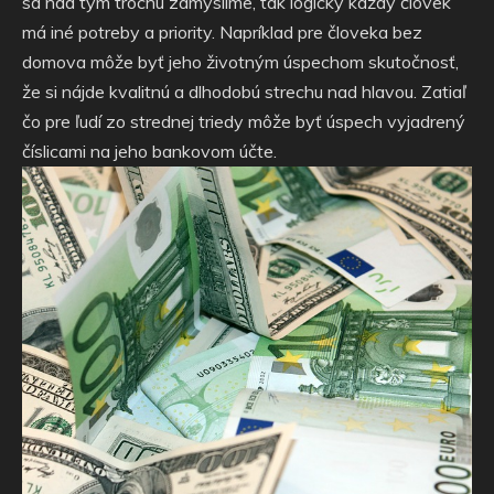
sa nad tým trochu zamyslíme, tak logicky každý človek
má iné potreby a priority. Napríklad pre človeka bez
domova môže byť jeho životným úspechom skutočnosť,
že si nájde kvalitnú a dlhodobú strechu nad hlavou. Zatiaľ
čo pre ľudí zo strednej triedy môže byť úspech vyjadrený
číslicami na jeho bankovom účte.