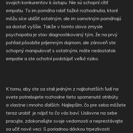
svojich konkurentov k ústupu. Nie sú schopní cítiť
empatiu. To im pomáha robiť ťažké rozhodnutia, ktoré
môžu síce ublížiť ostatným, ale im samotným pomáhajú
sa dostať vyššie. Takže v tomto slova zmysle
psychopatia je stav diagnostikovaný tým, že na prvý
pohľad pôsobíte príjemným dojmom, ale zároveň ste
schopný manipulovať s ostatnými, máte nedostatok
empatie a ste ochotní podstúpiť veľké riziko.
K tomu, aby ste sa stali jedným z najbohatších ľudí na
svete potrebujete rozhodne tieto spomenuté atribúty
a vlastne i mnoho ďalších. Najlepším, čo pre seba môžete
teraz urobiť
je nájsť to čo vás baví. Usilovne na sebe
pracujte, zdokonaľujte svoje vedomosti a neprestávajte
sa učiť nové veci. S poriadnou dávkou trpezlivosti