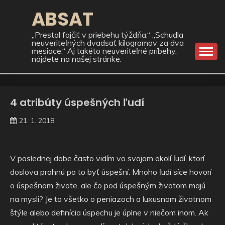
Skip
ABSAT
to
content
„Prestal fajčiť v priebehu týždňa.“ „Schudla
neuveriteľných dvadsať kilogramov za dva
mesiace.“ Aj takéto neuveriteľné príbehy,
nájdete na našej stránke.
4 atribúty úspešných ľudí
21. 1. 2018
V poslednej dobe často vidím vo svojom okolí ľudí, ktorí
doslova prahnú po to byť úspešní. Mnoho ľudí síce hovorí
o úspešnom živote, ale čo pod úspešným životom majú
na mysli? Je to všetko o peniazoch a luxusnom životnom
štýle alebo definícia úspechu je úplne v niečom inom. Ak