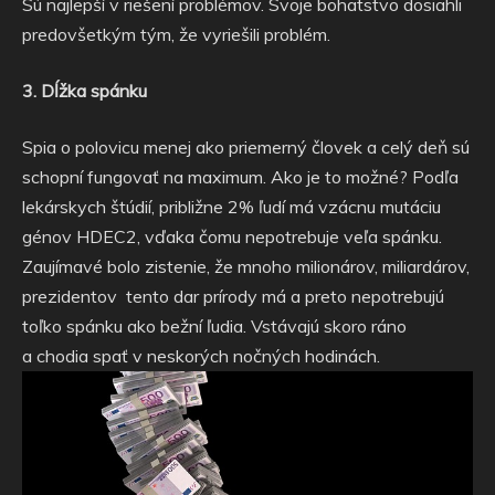
Sú najlepší v riešení problémov. Svoje bohatstvo dosiahli
predovšetkým tým, že vyriešili problém.
3. Dĺžka spánku
Spia o polovicu menej ako priemerný človek a celý deň sú
schopní fungovať na maximum. Ako je to možné? Podľa
lekárskych štúdií, približne 2% ľudí má vzácnu mutáciu
génov HDEC2, vďaka čomu nepotrebuje veľa spánku.
Zaujímavé bolo zistenie, že mnoho milionárov, miliardárov,
prezidentov
tento dar prírody má a preto nepotrebujú
toľko spánku ako bežní ľudia. Vstávajú skoro ráno
a chodia spať v neskorých nočných hodinách.