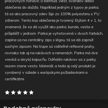
pracovných nohavíc či bermúd, viest, overalov alebo
oblečenia do dažďa. Napríklad jedným z typov je parka,
tá sa ako pracovný odev šije zo 100% polyesteru s PU
záterom. Tento kus oblečenia je tvorený štýlom 4 v 1, to
znamená, že sa dá využiť ako parka, bunda, vesta a
pršiplášť v jednom. Parka je vyhotovená v dvoch farbách,
zapína sa na centrálny zips s légou, tá sa dá zapnúť
suchým zipsom. Na trupe sú viditeľné reflexné pruhy,
rovnako tak aj na rukávoch a ramenách. Parka má dve
vrecká a skrytú kapucňu. Odňatím rukávov sa z parky
razom stane vesta. Materiál, a teda aj celý produkt je
vyrobený v súlade s európskymi požiadavkami a
certifikátmi.