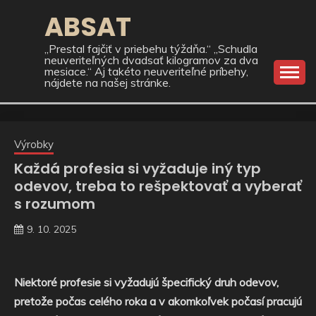
Skip
ABSAT
to
content
„Prestal fajčiť v priebehu týždňa.“ „Schudla
neuveriteľných dvadsať kilogramov za dva
mesiace.“ Aj takéto neuveriteľné príbehy,
nájdete na našej stránke.
Výrobky
Každá profesia si vyžaduje iný typ
odevov, treba to rešpektovať a vyberať
s rozumom
9. 10. 2025
Niektoré profesie si vyžadujú špecifický druh odevov,
pretože počas celého roka a v akomkoľvek počasí pracujú