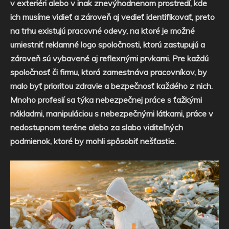
v exteriéri alebo v inak znevýhodnenom prostredí, kde
ich musíme vidieť a zároveň aj vedieť identifikovať, preto
na trhu existujú pracovné odevy, na ktoré je možné
umiestniť reklamné logo spoločnosti, ktorú zastupujú a
zároveň sú vybavené aj reflexnými prvkami.
Pre každú
spoločnosť či firmu, ktorá zamestnáva pracovníkov, by
malo byť prioritou zdravie a bezpečnosť každého z nich.
Mnoho profesií sa týka nebezpečnej práce s ťažkými
nákladmi, manipuláciou s nebezpečnými látkami, práce v
nedostupnom teréne alebo za slabo viditeľných
podmienok, ktoré by mohli spôsobiť nešťastie.