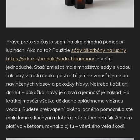
Práve preto sa často spomína ako prírodná pomoc pri
lupinách. Ako na to? Použitie
sódy bikarbóny na lupiny
https://sirka.sk/produkt/soda-bikarbona/
je veľmi
jednoduché. Stačí zmiešať malé množstvo sódy s vodou
tak, aby vznikla riedka pasta. Tú jemne vmasírujeme do
navlhčených vlasov a pokožky hlavy. Netreba tlačiť ani
drhnúť – pokožka hlavy je citlivá a jemnosť je základ. Po
krátkej masáži všetko dôkladne opláchneme vlažnou
vodou. Budete prekvapení, akého lacného pomocníka ste
mali doma v kuchyni a doteraz ste o tom netušili. Ale ako
platí vo všetkom, rovnako aj tu – všetkého veľa škodí.