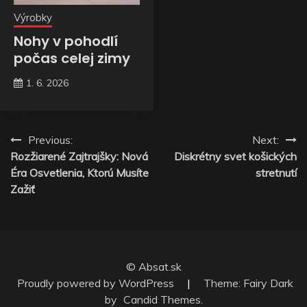
Výrobky
Nohy v pohodlí
počas celej zimy
1. 6. 2026
Navigace
Previous:
Next:
Rozžiarené Zajtrajšky: Nová
Diskrétny svet košických
pro
Éra Osvetlenia, Ktorú Musíte
stretnutí
příspěvek
Zažiť
© Absat.sk
Proudly powered by WordPress
|
Theme: Fairy Dark
by
Candid Themes
.