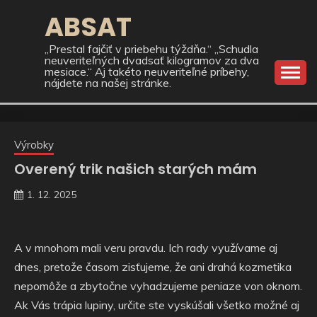
Skip
ABSAT
to
content
„Prestal fajčiť v priebehu týždňa.“ „Schudla
neuveriteľných dvadsať kilogramov za dva
mesiace.“ Aj takéto neuveriteľné príbehy,
nájdete na našej stránke.
Výrobky
Overený trik našich starých mám
1. 12. 2025
A v mnohom mali veru pravdu. Ich rady využívame aj
dnes, pretože časom zisťujeme, že ani drahá kozmetika
nepomôže a zbytočne vyhadzujeme peniaze von oknom.
Ak Vás trápia lupiny, určite ste vyskúšali všetko možné aj