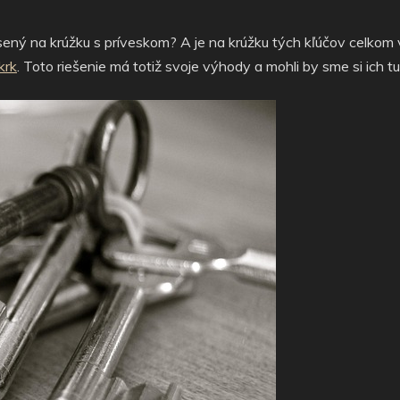
ený na krúžku s príveskom? A je na krúžku tých kľúčov celkom
krk
. Toto riešenie má totiž svoje výhody a mohli by sme si ich