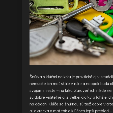
Šnúrka s kľúčmi na krku je praktická aj v sit
nemusíte ich mať stále v ruke a naopak budú o
svojom mieste – na krku. Zároveň ich nikde nem
sú dobre viditeľné aj z veľkej diaľky a ľahšie 
na očiach. Kľúče so šnúrkou sú tiež dobre vid
aj z vrecka a mať tak o kľúčoch lepší prehľad 