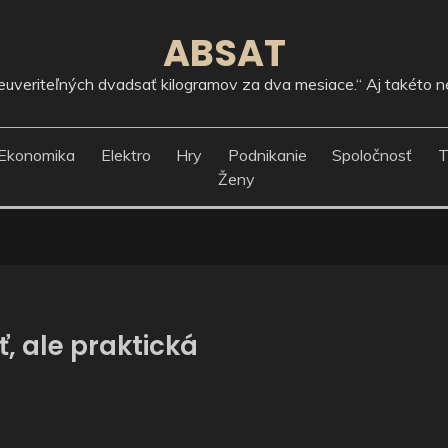
ABSAT
 neuveriteľných dvadsať kilogramov za dva mesiace.“ Aj takéto ne
Ekonomika
Elektro
Hry
Podnikanie
Spoločnosť
T
Ženy
, ale praktická