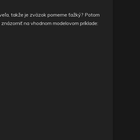
 veľa, takže je zväzok pomerne ťažký? Potom
 tu znázorniť na vhodnom modelovom príklade: