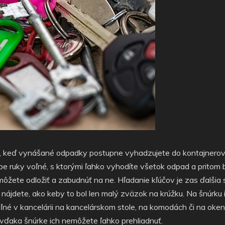
uácii, keď vynášané odpadky postupne vyhadzujete do kontajnero
be ruky voľné, s ktorými ľahko vyhodíte všetok odpad a pritom b
ôžete odložiť a zabudnúť na ne. Hľadanie kľúčov je zas ďalšia 
ich nájdete, ako keby to bol len malý zväzok na krúžku. Na šnúrk
iteľné v kancelárii na kancelárskom stole, na komodách či na o
– vďaka šnúrke ich nemôžete ľahko prehliadnuť.