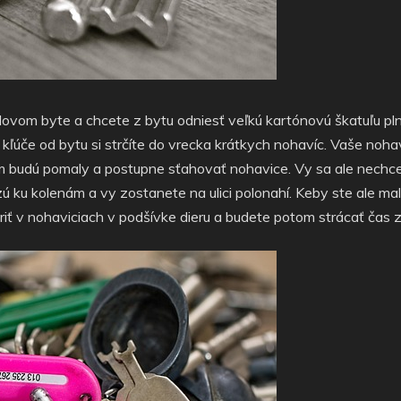
elovom byte a chcete z bytu odniesť veľkú kartónovú škatuľu pln
 kľúče od bytu si strčíte do vrecka krátkych nohavíc. Vaše noh
 budú pomaly a postupne sťahovať nohavice. Vy sa ale nechcet
ku kolenám a vy zostanete na ulici polonahí. Keby ste ale mali
riť v nohaviciach v podšívke dieru a budete potom strácať čas