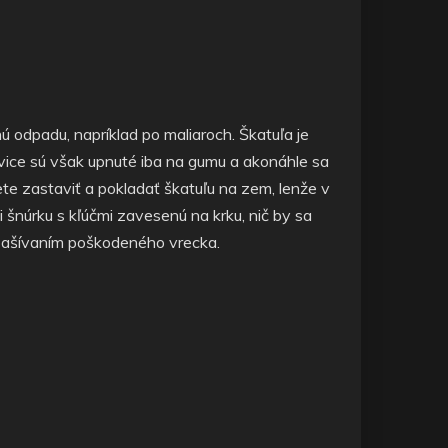
ú odpadu, napríklad po maliaroch. Škatuľa je
avice sú však upnuté iba na gumu a akonáhle sa
e zastaviť a pokladať škatuľu na zem, lenže v
 šnúrku s kľúčmi zavesenú na krku, nič by sa
 zašívaním poškodeného vrecka.