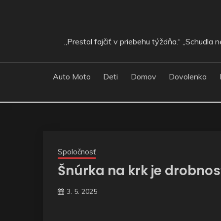
Skip
to
content
„Prestal fajčiť v priebehu týždňa.“ „Schudla
Auto Moto
Deti
Domov
Dovolenka
Spoločnosť
Šnúrka na krk je drobnosť
3. 5. 2025