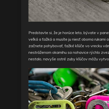
Predstavte si, že je horúce leto, bývate v pan
veľká a ťažká a musíte ju niesť oboma rukami a
začnete pohybovať, ťažké kľúče vo vrecku vám
nestráženom okamihu sa nohavice rýchlo zvezú 
nestalo, navyše ostré zuby kľúčov môžu vytvo