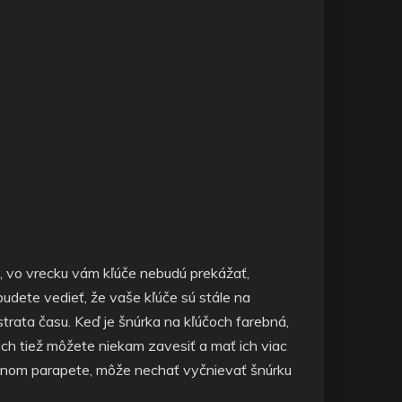
v, vo vrecku vám kľúče nebudú prekážať,
udete vedieť, že vaše kľúče sú stále na
strata času. Keď je šnúrka na kľúčoch farebná,
u ich tiež môžete niekam zavesiť a mať ich viac
kennom parapete, môže nechať vyčnievať šnúrku