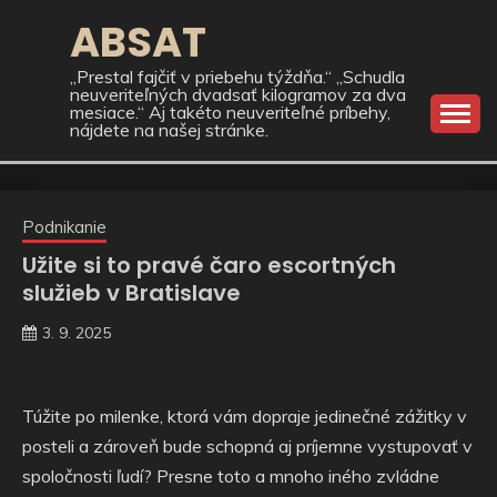
Skip
ABSAT
to
content
„Prestal fajčiť v priebehu týždňa.“ „Schudla
neuveriteľných dvadsať kilogramov za dva
mesiace.“ Aj takéto neuveriteľné príbehy,
nájdete na našej stránke.
Podnikanie
Užite si to pravé čaro escortných
služieb v Bratislave
3. 9. 2025
Túžite po milenke, ktorá vám dopraje jedinečné zážitky v
posteli a zároveň bude schopná aj príjemne vystupovať v
spoločnosti ľudí? Presne toto a mnoho iného zvládne