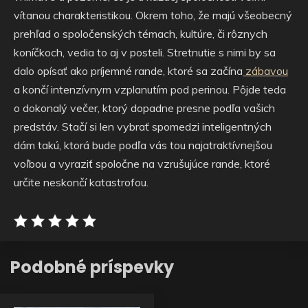
vítanou charakteristikou. Okrem toho, že majú všeobecný
prehľad o spoločenských témach, kultúre, či rôznych
koníčkoch, vedia to aj v posteli. Stretnutie s nimi by sa
dalo opísať ako príjemné rande, ktoré sa začína
zábavou
a končí intenzívnym vzplanutím pod perinou. Pôjde teda
o dokonalý večer, ktorý dopadne presne podľa vašich
predstáv. Stačí si len vybrať spomedzi inteligentných
dám takú, ktorá bude podľa vás tou najatraktívnejšou
voľbou a vyraziť spoločne na vzrušujúce rande, ktoré
určite neskončí katastrofou.
Podobné príspevky