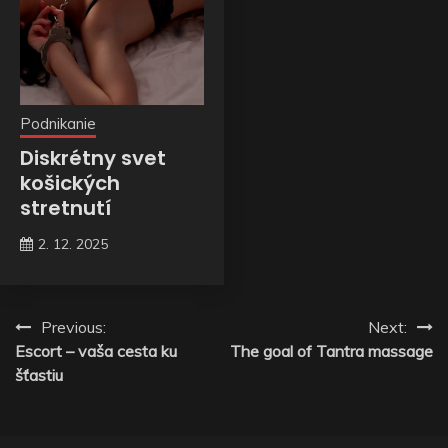
Podnikanie
Diskrétny svet
košických
stretnutí
2. 12. 2025
Navigace
Previous:
Next:
Escort – vaša cesta ku
The goal of Tantra massage
pro
šťastiu
příspěvek