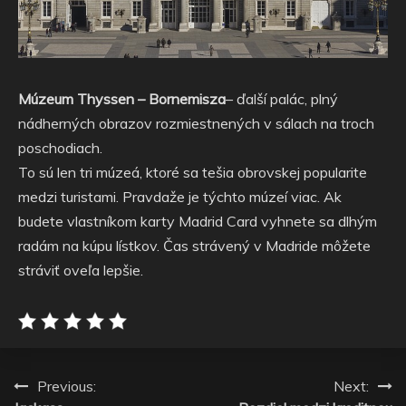
Múzeum Thyssen – Bornemisza
– ďalší palác, plný
nádherných obrazov rozmiestnených v sálach na troch
poschodiach.
To sú len tri múzeá, ktoré sa tešia obrovskej popularite
medzi turistami. Pravdaže je týchto múzeí viac. Ak
budete vlastníkom karty Madrid Card vyhnete sa dlhým
radám na kúpu lístkov. Čas strávený v Madride môžete
stráviť oveľa lepšie.
Navigace
Previous:
Next: