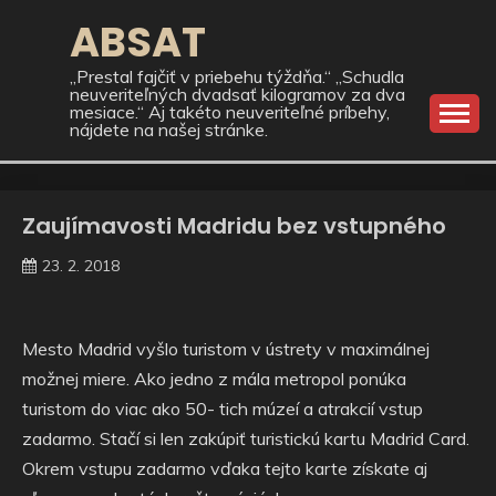
Skip
ABSAT
to
content
„Prestal fajčiť v priebehu týždňa.“ „Schudla
neuveriteľných dvadsať kilogramov za dva
mesiace.“ Aj takéto neuveriteľné príbehy,
nájdete na našej stránke.
Zaujímavosti Madridu bez vstupného
23. 2. 2018
Mesto Madrid vyšlo turistom v ústrety v maximálnej
možnej miere. Ako jedno z mála metropol ponúka
turistom do viac ako 50- tich múzeí a atrakcií vstup
zadarmo. Stačí si len zakúpiť turistickú kartu Madrid Card.
Okrem vstupu zadarmo vďaka tejto karte získate aj