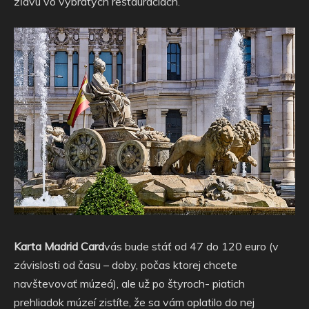
zľavu vo vybratých reštauráciách.
Karta Madrid Card
vás bude stáť od 47 do 120 euro (v
závislosti od času – doby, počas ktorej chcete
navštevovať múzeá), ale už po štyroch- piatich
prehliadok múzeí zistíte, že sa vám oplatilo do nej