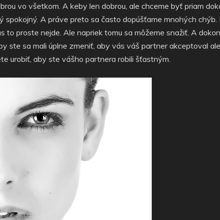
obrou vo všetkom. A keby len dobrou, ale chceme byť priam dokon
dý spokojný. A práve preto sa často dopúšťame mnohých chýb. P
 to proste nejde. Ale napriek tomu sa môžeme snažiť. A dokonc
y ste sa mali úplne zmeniť, aby vás váš partner akceptoval al
te urobiť, aby ste vášho partnera robili šťastným.