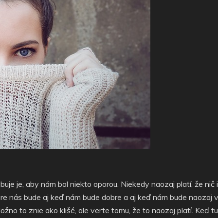
uje je, aby nám bol niekto oporou. Niekedy naozaj platí, že nič 
 pre nás bude aj keď nám bude dobre a aj keď nám bude naozaj 
žno to znie ako klišé, ale verte tomu, že to naozaj platí. Keď t