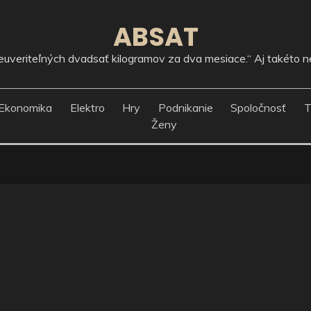
ABSAT
 neuveriteľných dvadsať kilogramov za dva mesiace.“ Aj takéto ne
Ekonomika
Elektro
Hry
Podnikanie
Spoločnosť
T
Ženy