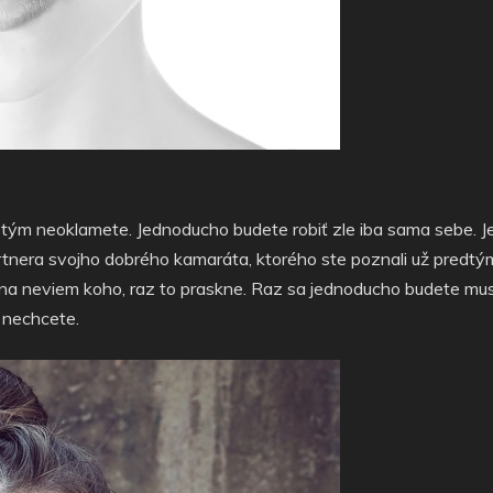
 tým neoklamete. Jednoducho budete robiť zle iba sama sebe. J
rtnera svojho dobrého kamaráta, ktorého ste poznali už predtým
i na neviem koho, raz to praskne. Raz sa jednoducho budete mus
e nechcete.