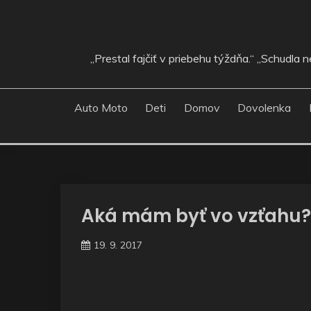
Skip
to
content
„Prestal fajčiť v priebehu týždňa.“ „Schudla
Auto Moto
Deti
Domov
Dovolenka
Aká mám byť vo vzťahu?
19. 9. 2017