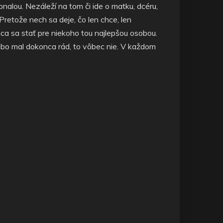
alou. Nezáleží na tom či ide o matku, dcéru,
retože nech sa deje, čo len chce, len
a sa stať pre niekoho tou najlepšou osobou.
ebo mal dokonca rád, to vôbec nie. V každom