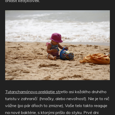
ohlásiť kedykoľvek.
Tutanchamónovo prekliatie str
etlo asi každého druhého
turistu v zahraničí (hnačky, alebo nevoľnosť). Nie je to nič
vážne (po pár dňoch to zmizne), Vaše telo takto reaguje
na nové baktérie, s ktorými prišlo do styku. Prvé dni