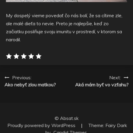
My dospelý vieme povedať čo nás bolí, že sa cítime zle,
ale malé dieťa to nevie. Preto je najlepšie, keď zo
začiatku posilňuje svoju imunitu v prostredí, v ktorom sa
narodil.
Navigace
Previous:
Next:
Ako nebyť zlou matkou?
Aká mám byť vo vzťahu?
pro
příspěvek
© Absat.sk
Proudly powered by WordPress
|
Theme: Fairy Dark
by
Candid Themes
.