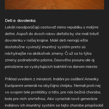
Deti a dovolenka.
Lekári neodporúčajú cestovať mimo republiku s malými
deťmi. Aspoň do dvoch rokov dieťaťa by ste mali tráviť
dovolenku v našej krajine. Malé deti nemajú ešte
dostatočne vyvinutý imunitný systém preto sú
náchylnejšie na akékoľvek zmeny. Či už sa to týka
zmeny podnebného pásma, časového posunu ale aj
prirodzene sa vyskytujúcich baktérií na danom mieste.
Príklad uvediem z minulosti. Indiáni po osídlení Ameriky
Európanmi umierali na obyčajnú chrípku. Nemali proti nej
vo svojom tele protilátky a táto, pre nás bežná choroba,
bola pre nich smrteľnou. Ako vyrastali nové generácie
indiánov ich imunitný systém sa tejto chorobe prispôsobil