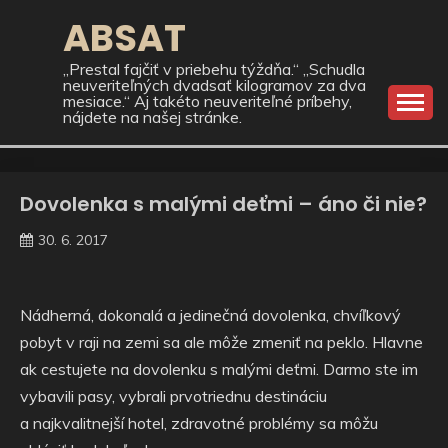
Skip
ABSAT
to
content
„Prestal fajčiť v priebehu týždňa.“ „Schudla
neuveriteľných dvadsať kilogramov za dva
mesiace.“ Aj takéto neuveriteľné príbehy,
nájdete na našej stránke.
Dovolenka s malými deťmi – áno či nie?
30. 6. 2017
Nádherná, dokonalá a jedinečná dovolenka, chvíľkový
pobyt v raji na zemi sa ale môže zmeniť na peklo. Hlavne
ak cestujete na dovolenku s malými deťmi. Darmo ste im
vybavili pasy, vybrali prvotriednu destináciu
a najkvalitnejší hotel, zdravotné problémy sa môžu